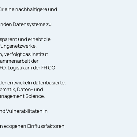
für eine nachhaltigere und
senden Datensystems zu
sparent und erhebt die
fungsnetzwerke.
verfolgt das Institut
usammenarbeit der
FO, Logistikum der FH OÖ
ler entwickeln datenbasierte,
ematik, Daten- und
Management Science,
nd Vulnerabilitäten in
on exogenen Einflussfaktoren