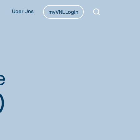
Über Uns
myVNL Login
e
)