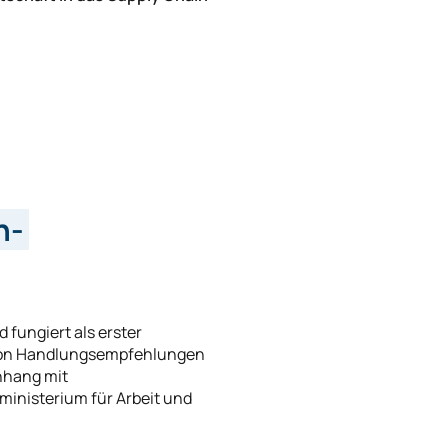
n-
 fungiert als erster
 von Handlungsempfehlungen
nhang mit
inisterium für Arbeit und