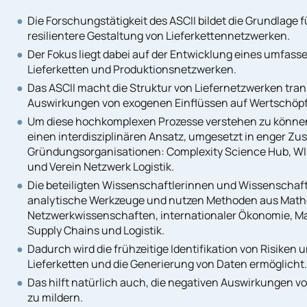
Die Forschungstätigkeit des ASCII bildet die Grundlage 
resilientere Gestaltung von Lieferkettennetzwerken.
Der Fokus liegt dabei auf der Entwicklung eines umfas
Lieferketten und Produktionsnetzwerken.
Das ASCII macht die Struktur von Liefernetzwerken tran
Auswirkungen von exogenen Einflüssen auf Wertschöp
Um diese hochkomplexen Prozesse verstehen zu können, 
einen interdisziplinären Ansatz, umgesetzt in enger Z
Gründungsorganisationen: Complexity Science Hub, WI
und Verein Netzwerk Logistik.
Die beteiligten Wissenschaftlerinnen und Wissenschaft
analytische Werkzeuge und nutzen Methoden aus Math
Netzwerkwissenschaften, internationaler Ökonomie, 
Supply Chains und Logistik.
Dadurch wird die frühzeitige Identifikation von Risiken u
Lieferketten und die Generierung von Daten ermöglicht.
Das hilft natürlich auch, die negativen Auswirkungen v
zu mildern.