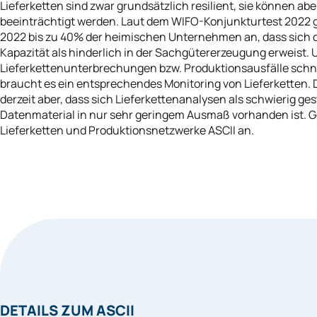
Lieferketten sind zwar grundsätzlich resilient, sie können ab
beeinträchtigt werden. Laut dem WIFO-Konjunkturtest 2022 g
2022 bis zu 40% der heimischen Unternehmen an, dass sich d
Kapazität als hinderlich in der Sachgütererzeugung erweist.
Lieferkettenunterbrechungen bzw. Produktionsausfälle schne
braucht es ein entsprechendes Monitoring von Lieferketten. 
derzeit aber, dass sich Lieferkettenanalysen als schwierig ges
Datenmaterial in nur sehr geringem Ausmaß vorhanden ist. Gen
Lieferketten und Produktionsnetzwerke ASCII an.
DETAILS ZUM ASCII