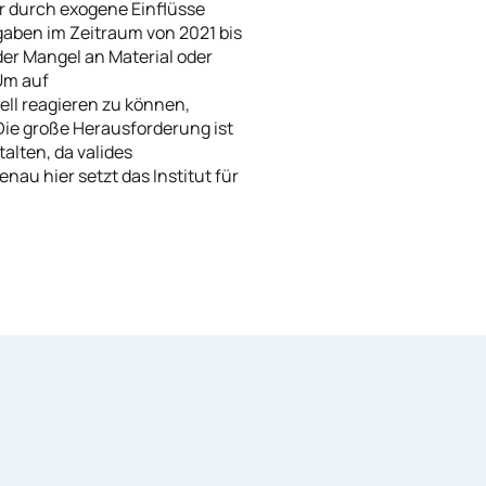
er durch exogene Einflüsse
aben im Zeitraum von 2021 bis
er Mangel an Material oder
 Um auf
ll reagieren zu können,
Die große Herausforderung ist
talten, da valides
au hier setzt das Institut für