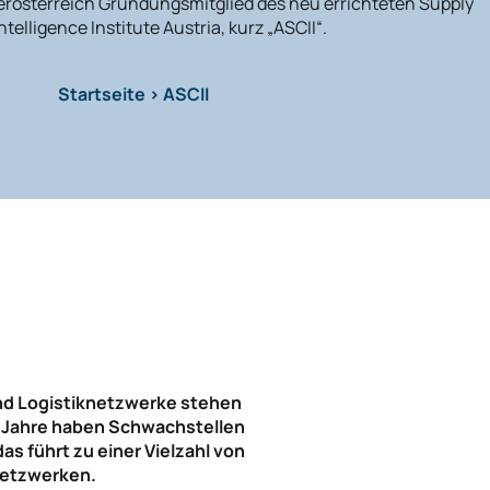
erösterreich Gründungsmitglied des neu errichteten Supply
ntelligence Institute Austria, kurz „ASCII“.
Startseite
>
ASCII
und Logistiknetzwerke stehen
en Jahre haben Schwachstellen
s führt zu einer Vielzahl von
Netzwerken.