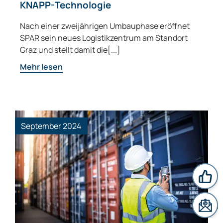
KNAPP-Technologie
Nach einer zweijährigen Umbauphase eröffnet
SPAR sein neues Logistikzentrum am Standort
Graz und stellt damit die[...]
Mehr lesen
September 2024
News