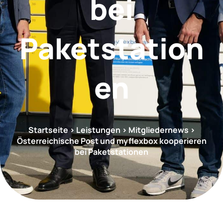
bei
Paketstation
en
Startseite
> Leistungen >
Mitgliedernews
>
Österreichische Post und myflexbox kooperieren
bei Paketstationen