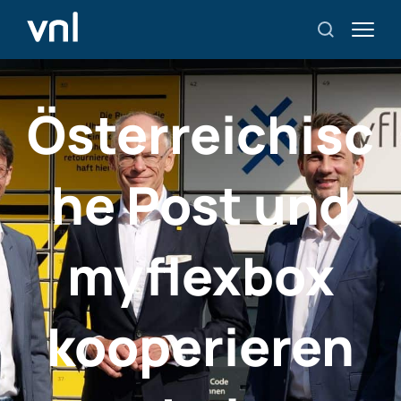
Österreichisc
he Post und
myflexbox
kooperieren