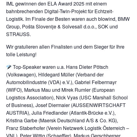
IML gewinnen den ELA Award 2025 mit einem
bahnbrechenden Digital-Twin-Projekt für Echtzeit-
Logistik. Im Finale der Besten waren auch blowind, BMW
Group, Pošta Slovenije & Solvesall d.o.o., SOK und
STRAUSS.
Wir gratulieren allen Finalisten und dem Sieger für Ihre
tolle Leistung!
Top-Speaker waren u.a. Hans Dieter Pötsch
(Volkswagen), Hildegard Müller (Verband der
Automobilindustrie (VDA) e.V.), Gabriel Felbermayr
(WIFO), Markus Mau und Mirek Rumler (European
Logistics Association), Nick Vyas (USC Marshall School
of Business), Josef Diermaier (AUSSENWIRTSCHAFT
AUSTRIA), Julia Friedlander (Atlantik-Brücke e.V.),
Kristina Garbe (Maersk Deutschland A/S & Co. KG),
Franz Staberhofer (Verein Netzwerk Logistik Österreich –
VNL), Peter Wittig (Schaeffler), Markus Gerschberger