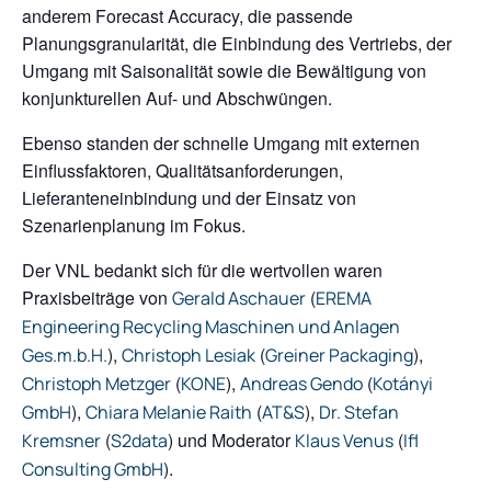
anderem Forecast Accuracy, die passende
Planungsgranularität, die Einbindung des Vertriebs, der
Umgang mit Saisonalität sowie die Bewältigung von
konjunkturellen Auf- und Abschwüngen.
Ebenso standen der schnelle Umgang mit externen
Einflussfaktoren, Qualitätsanforderungen,
Lieferanteneinbindung und der Einsatz von
Szenarienplanung im Fokus.
Der VNL bedankt sich für die wertvollen waren
Praxisbeiträge von
(
Gerald Aschauer
EREMA
Engineering Recycling Maschinen und Anlagen
),
(
),
Ges.m.b.H.
Christoph Lesiak
Greiner Packaging
(
),
(
Christoph Metzger
KONE
Andreas Gendo
Kotányi
),
(
),
GmbH
Chiara Melanie Raith
AT&S
Dr. Stefan
(
) und Moderator
(
Kremsner
S2data
Klaus Venus
Ifl
).
Consulting GmbH