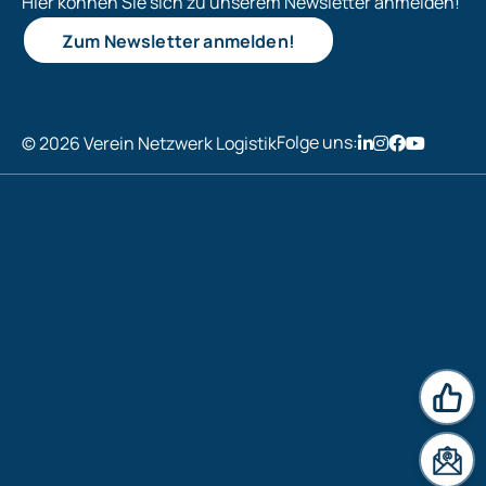
Hier können Sie sich zu unserem Newsletter anmelden!
Zum Newsletter anmelden!
Folge uns:
© 2026 Verein Netzwerk Logistik
News