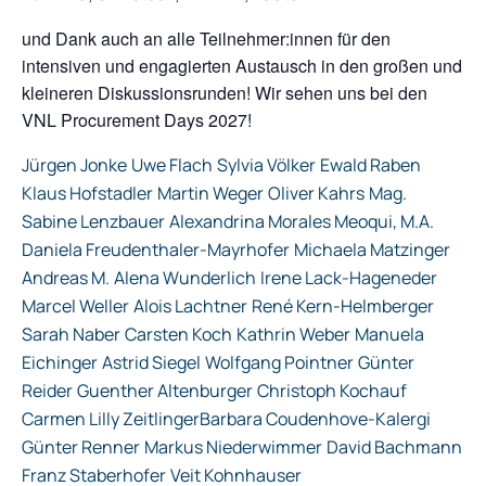
und Dank auch an alle Teilnehmer:innen für den
intensiven und engagierten Austausch in den großen und
kleineren Diskussionsrunden! Wir sehen uns bei den
VNL Procurement Days 2027!
Jürgen Jonke
Uwe Flach
Sylvia Völker
Ewald Raben
Klaus Hofstadler
Martin Weger
Oliver Kahrs
Mag.
Sabine Lenzbauer
Alexandrina Morales Meoqui, M.A.
Daniela Freudenthaler-Mayrhofer
Michaela Matzinger
Andreas M.
Alena Wunderlich
Irene Lack-Hageneder
Marcel Weller
Alois Lachtner
René Kern-Helmberger
Sarah Naber
Carsten Koch
Kathrin Weber
Manuela
Eichinger
Astrid Siegel
Wolfgang Pointner
Günter
Reider
Guenther Altenburger
Christoph Kochauf
Carmen Lilly Zeitlinger
Barbara Coudenhove-Kalergi
Günter Renner
Markus Niederwimmer
David Bachmann
Franz Staberhofer
Veit Kohnhauser