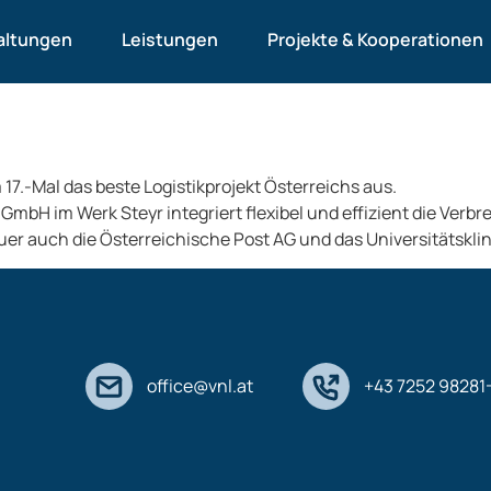
he Logistikpreis 2025 g
altungen
Leistungen
Projekte & Kooperationen
17.-Mal das beste Logistikprojekt Österreichs aus.
H im Werk Steyr integriert flexibel und effizient die Verbren
uer auch die Österreichische Post AG und das Universitätskli
office@vnl.at
+43 7252 98281