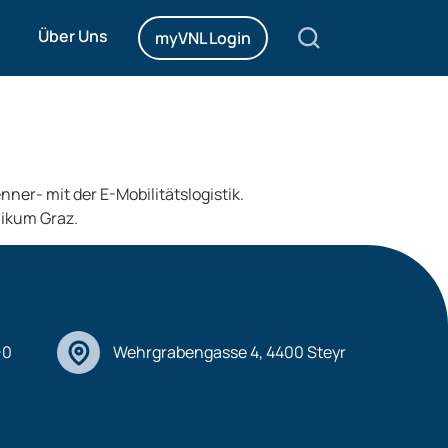
eht an die BMW
Über Uns
myVNL Login
ner- mit der E-Mobilitätslogistik.
nikum Graz.
-0
Wehrgrabengasse 4, 4400 Steyr