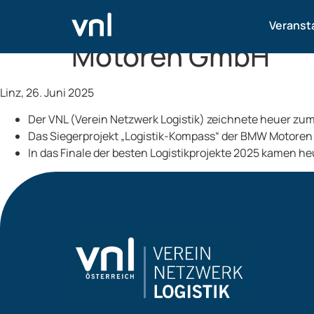
Der Österreichisc
Veranst
Motoren GmbH
Linz, 26. Juni 2025
Der VNL (Verein Netzwerk Logistik) zeichnete heuer zum 
Das Siegerprojekt „Logistik-Kompass“ der BMW Motoren Gmb
In das Finale der besten Logistikprojekte 2025 kamen he