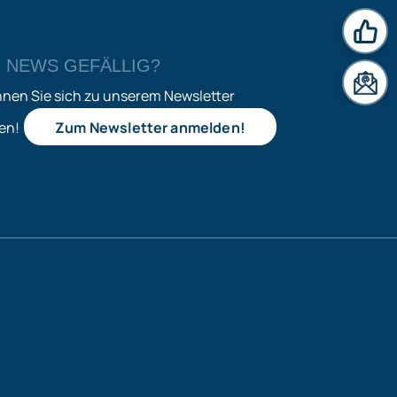
 NEWS GEFÄLLIG?
News
nnen Sie sich zu unserem Newsletter
en!
Zum Newsletter anmelden!