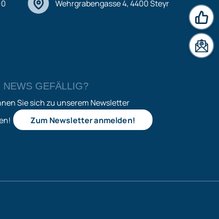
-0
Wehrgrabengasse 4, 4400 Steyr
News
 NEWS GEFÄLLIG?
nnen Sie sich zu unserem Newsletter
en!
Zum Newsletter anmelden!