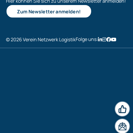
Hier können Sie sich zu unserem Newsletter anmelden!
Zum Newsletter anmelden!
Folge uns:
© 2026 Verein Netzwerk Logistik
News