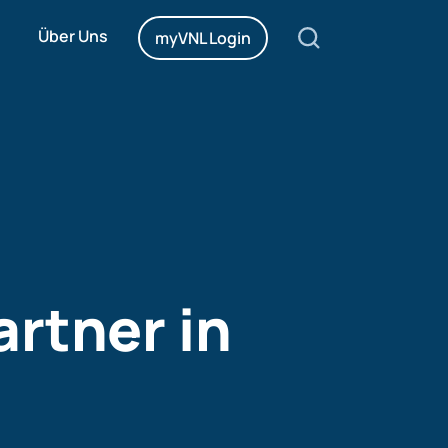
Über Uns
myVNL Login
rtner in