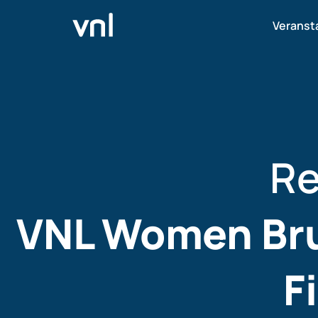
Veranst
Re
VNL Women Bru
F