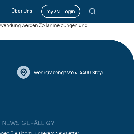
Über Uns
myVNL Login
r Anwendung werden Zollanmeldungen und
-0
Wehrgrabengasse 4, 4400 Steyr
 NEWS GEFÄLLIG?
nnen Sie sich zu unserem Newsletter