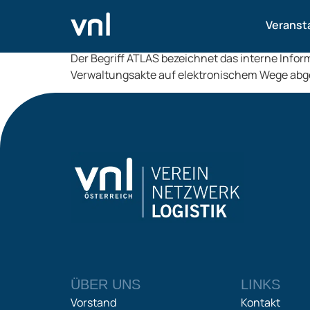
ATLAS
Veranst
Der Begriff ATLAS bezeichnet das interne Inf
Verwaltungsakte auf elektronischem Wege abg
ÜBER UNS
LINKS
Vorstand
Kontakt