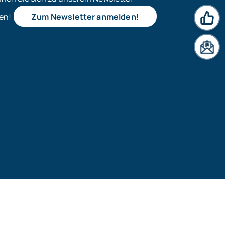
en!
Zum Newsletter anmelden!
News