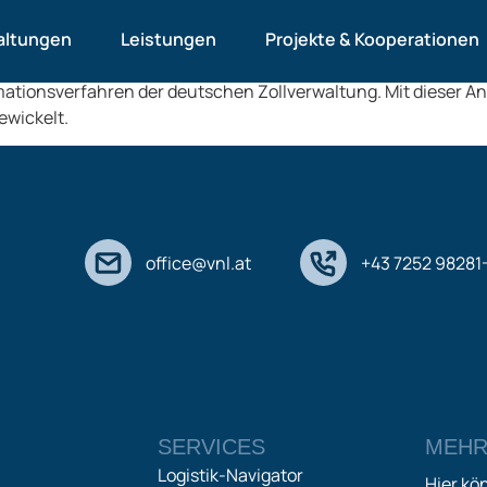
altungen
Leistungen
Projekte & Kooperationen
ormationsverfahren der deutschen Zollverwaltung. Mit diese
ewickelt.
office@vnl.at
+43 7252 98281
SERVICES
MEHR
Logistik-Navigator
Hier kö