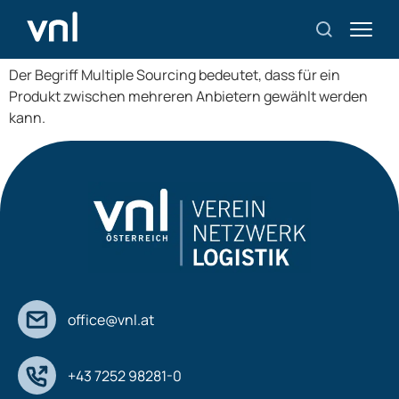
Multiple Sourcing
Der Begriff Multiple Sourcing bedeutet, dass für ein
Produkt zwischen mehreren Anbietern gewählt werden
kann.
office@vnl.at
+43 7252 98281-0