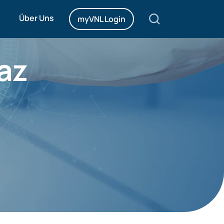
Über Uns
myVNL Login
az