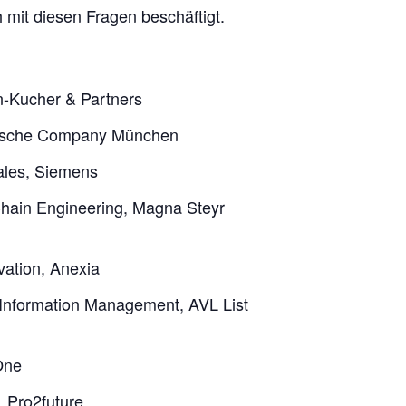
 mit diesen Fragen beschäftigt.
n-Kucher & Partners
Porsche Company München
ales, Siemens
hain Engineering, Magna Steyr
vation, Anexia
nformation Management, AVL List
One
, Pro2future